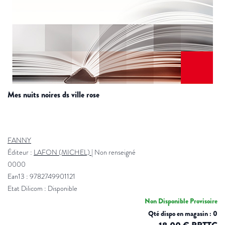
mes nuits noires ds ville rose
FANNY
Éditeur :
LAFON (MICHEL)
|
Non renseigné
0000
Ean13 : 9782749901121
Etat Dilicom : Disponible
Non Disponible Provisoire
Qté dispo en magasin : 0