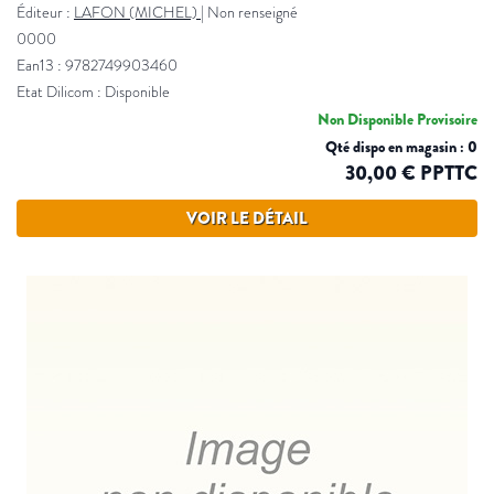
Éditeur :
LAFON (MICHEL)
|
Non renseigné
0000
Ean13 : 9782749903460
Etat Dilicom : Disponible
Non Disponible Provisoire
Qté dispo en magasin : 0
30,00 € PPTTC
VOIR LE DÉTAIL