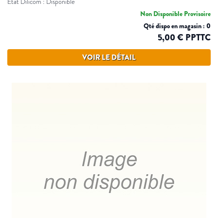
Etat Dilicom : Disponible
Non Disponible Provisoire
Qté dispo en magasin : 0
5,00 € PPTTC
VOIR LE DÉTAIL