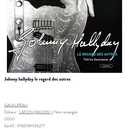
johnny hallyday le regard des autres
GAULUPEAU
Éditeur :
LAFON (MICHEL)
|
Non renseigné
0000
Ean13 : 9782749936277