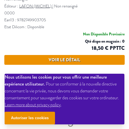
Éditeur :
LAFON (MICHEL)
|
Non renseigné
0000
Ean13 : 9782749903705
Etat Dilicom : Disponible
Non Disponible Provisoire
Qté dispo en magasin : 0
18,50 € PPTTC
VOIR LE DÉTAIL
Nous utilisons les cookies pour vous offrir une meilleure
expérience utilisateur.
Pour se conformer à la nouvelle directive
concernant la vie privée, nous devons vous demander votre
consentement pour sauvegarder des cookies sur votre ordinateur.
Learn more about privacy policy
.
Autoriser les cookies