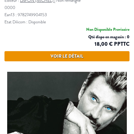
Éditeur :
LAFON (MICHEL)
|
Non renseigné
0000
Ean13 : 9782749904153
Etat Dilicom : Disponible
Non Disponible Provisoire
Qté dispo en magasin : 0
18,00 € PPTTC
VOIR LE DÉTAIL