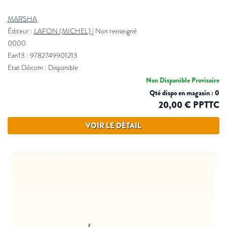
MARSHA
Éditeur :
LAFON (MICHEL)
|
Non renseigné
0000
Ean13 : 9782749901213
Etat Dilicom : Disponible
Non Disponible Provisoire
Qté dispo en magasin : 0
20,00 € PPTTC
VOIR LE DÉTAIL