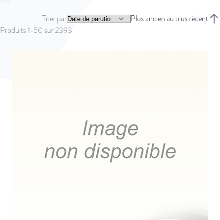
Vous lisez actuellement la page
Page
Page
Page
Page
Page
Suivant
Trier par
Plus ancien au plus récent
Trie
Produits
1
-
50
sur
2393