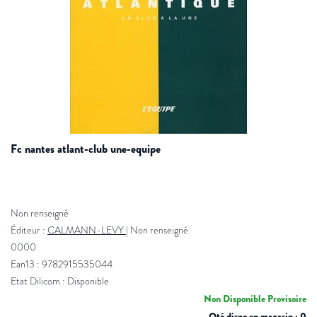
fc nantes atlant-club une-equipe
Non renseigné
Éditeur :
CALMANN-LEVY
|
Non renseigné
0000
Ean13 : 9782915535044
Etat Dilicom : Disponible
Non Disponible Provisoire
Qté dispo en magasin : 0