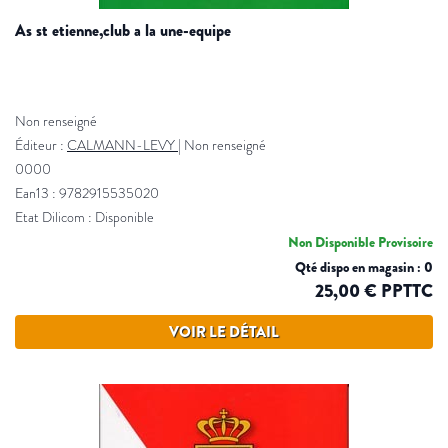
as st etienne,club a la une-equipe
Non renseigné
Éditeur :
CALMANN-LEVY
|
Non renseigné
0000
Ean13 : 9782915535020
Etat Dilicom : Disponible
Non Disponible Provisoire
Qté dispo en magasin : 0
25,00 € PPTTC
VOIR LE DÉTAIL