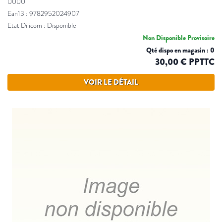
0000
Ean13 : 9782952024907
Etat Dilicom : Disponible
Non Disponible Provisoire
Qté dispo en magasin : 0
30,00 € PPTTC
VOIR LE DÉTAIL