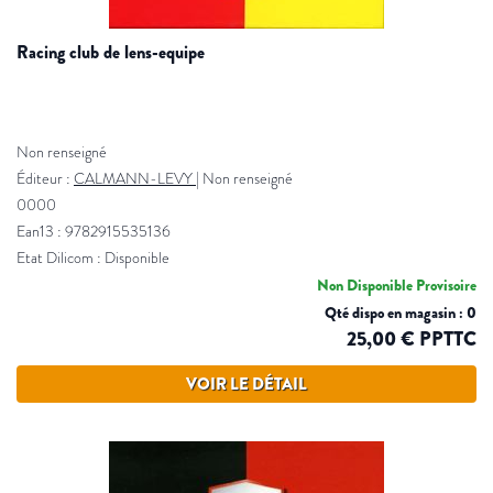
racing club de lens-equipe
Non renseigné
Éditeur :
CALMANN-LEVY
|
Non renseigné
0000
Ean13 : 9782915535136
Etat Dilicom : Disponible
Non Disponible Provisoire
Qté dispo en magasin : 0
25,00 € PPTTC
VOIR LE DÉTAIL