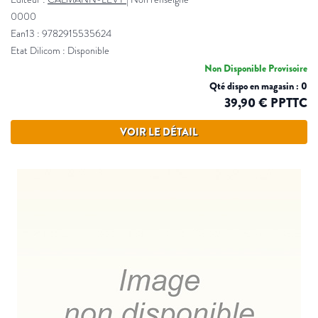
0000
Ean13 : 9782915535624
Etat Dilicom : Disponible
Non Disponible Provisoire
Qté dispo en magasin : 0
39,90 € PPTTC
VOIR LE DÉTAIL