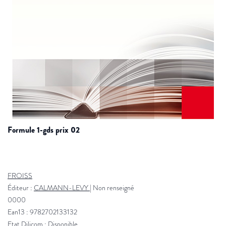
formule 1-gds prix 02
FROISS
Éditeur :
CALMANN-LEVY
|
Non renseigné
0000
Ean13 : 9782702133132
Etat Dilicom : Disponible