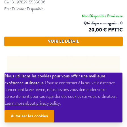
Ean13 : 9782915535006
Etat Dilicom : Disponible
Non Disponible Provisoire
Qté dispo en magasin : 0
20,00 € PPTTC
VOIR LE DÉTAIL
Nous utilisons les cookies pour vous offrir une meilleure
expérience utilisateur.
Pour se conformer à la nouvelle directive
concernant la vie privée, nous devons vous demander votre
consentement pour sauvegarder des cookies sur votre ordinateur.
Learn more about privacy policy
.
Autoriser les cookies