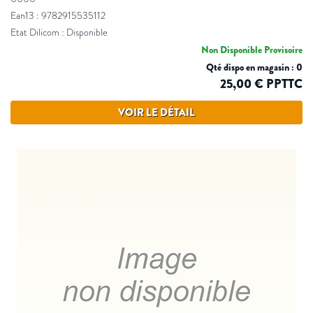
Ean13 : 9782915535112
Etat Dilicom : Disponible
Non Disponible Provisoire
Qté dispo en magasin : 0
25,00 € PPTTC
VOIR LE DÉTAIL