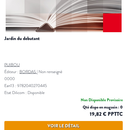
jardin du debutant
PUIBOU
Éditeur :
BORDAS
|
Non renseigné
0000
Ean13 : 9782040270445
Etat Dilicom : Disponible
Non Disponible Provisoire
Qté dispo en magasin : 0
19,82 € PPTTC
VOIR LE DÉTAIL