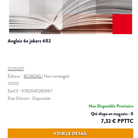
anglais 6e jokers 602
GOSSET
Éditeur :
BORDAS
|
Non renseigné
0000
Ean13 : 9782040282967
Etat Dilicom : Disponible
Non Disponible Provisoire
Qté dispo en magasin : 0
7,32 € PPTTC
VOIR LE DÉTAIL