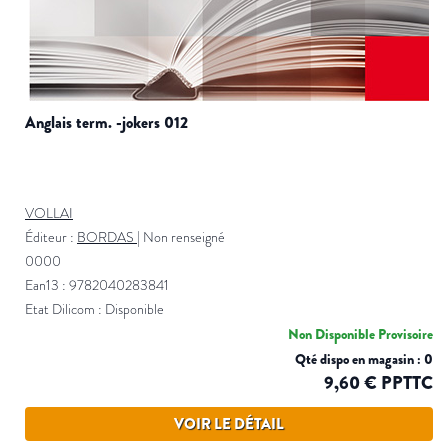
anglais term. -jokers 012
VOLLAI
Éditeur :
BORDAS
|
Non renseigné
0000
Ean13 : 9782040283841
Etat Dilicom : Disponible
Non Disponible Provisoire
Qté dispo en magasin : 0
9,60 € PPTTC
VOIR LE DÉTAIL