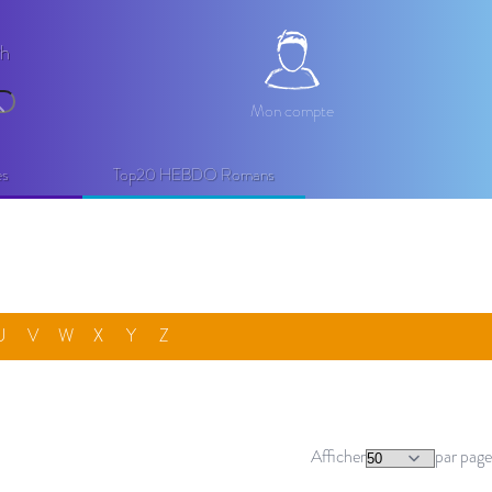
2h
Mon compte
Mon compte
echercher
es
Top20 HEBDO Romans
U
V
W
X
Y
Z
Afficher
par page