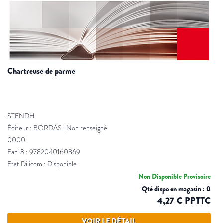
chartreuse de parme
STENDH
Éditeur :
BORDAS
|
Non renseigné
0000
Ean13 : 9782040160869
Etat Dilicom : Disponible
Non Disponible Provisoire
Qté dispo en magasin : 0
4,27 € PPTTC
VOIR LE DÉTAIL