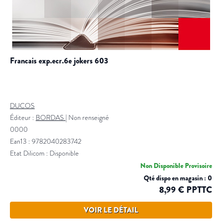
francais exp.ecr.6e jokers 603
DUCOS
Éditeur :
BORDAS
|
Non renseigné
0000
Ean13 : 9782040283742
Etat Dilicom : Disponible
Non Disponible Provisoire
Qté dispo en magasin : 0
8,99 € PPTTC
VOIR LE DÉTAIL