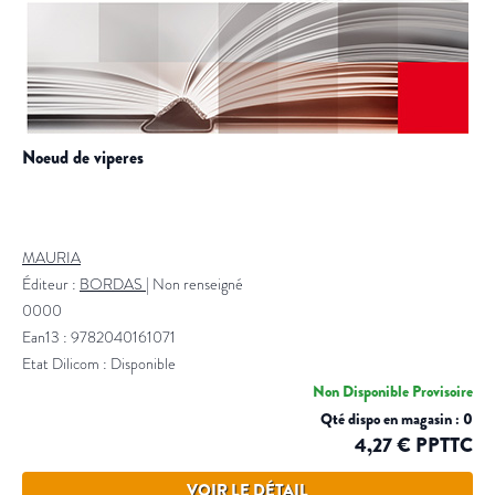
noeud de viperes
MAURIA
Éditeur :
BORDAS
|
Non renseigné
0000
Ean13 : 9782040161071
Etat Dilicom : Disponible
Non Disponible Provisoire
Qté dispo en magasin : 0
4,27 € PPTTC
VOIR LE DÉTAIL