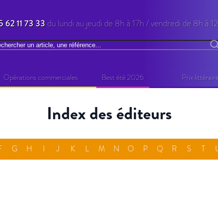
5 62 11 73 33
du lundi au jeudi de 8h à 17h / vendredi de 8h à 1
chercher
R
Opérations commerciales
Best été 2026
Prix littérair
Index des éditeurs
F
G
H
I
J
K
L
M
N
O
P
Q
R
S
T