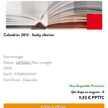
calendrier 2012 - husky siberien
Non renseigné
Éditeur :
ARTEMIS
|
Non renseigné
0000
Ean13 : 9782816001617
Etat Dilicom : Disponible
Non Disponible Provisoire
Qté dispo en magasin : 0
9,93 € PPTTC
VOIR LE DÉTAIL