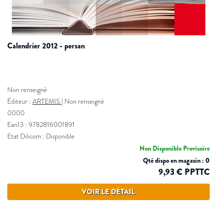
calendrier 2012 - persan
Non renseigné
Éditeur :
ARTEMIS
|
Non renseigné
0000
Ean13 : 9782816001891
Etat Dilicom : Disponible
Non Disponible Provisoire
Qté dispo en magasin : 0
9,93 € PPTTC
VOIR LE DÉTAIL