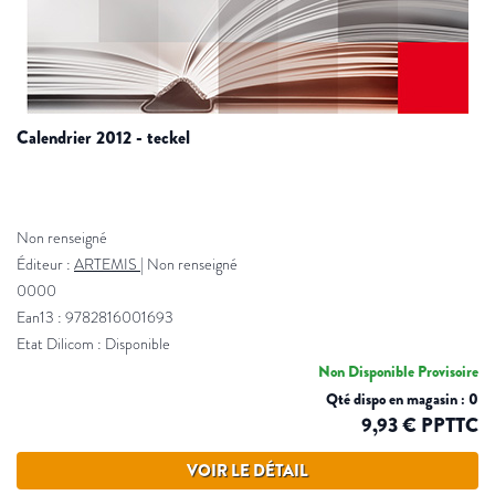
calendrier 2012 - teckel
Non renseigné
Éditeur :
ARTEMIS
|
Non renseigné
0000
Ean13 : 9782816001693
Etat Dilicom : Disponible
Non Disponible Provisoire
Qté dispo en magasin : 0
9,93 € PPTTC
VOIR LE DÉTAIL