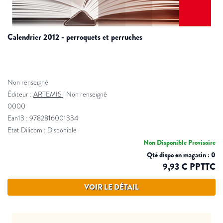
calendrier 2012 - perroquets et perruches
Non renseigné
Éditeur :
ARTEMIS
|
Non renseigné
0000
Ean13 : 9782816001334
Etat Dilicom : Disponible
Non Disponible Provisoire
Qté dispo en magasin : 0
9,93 € PPTTC
VOIR LE DÉTAIL