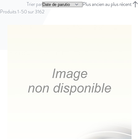
Trier par
Plus ancien au plus récent
Trie
Produits
1
-
50
sur
3162