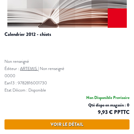
calendrier 2012 - chiots
Non renseigné
Éditeur :
ARTEMIS
|
Non renseigné
0000
Ean13 : 9782816001730
Etat Dilicom : Disponible
Non Disponible Provisoire
Qté dispo en magasin : 0
9,93 € PPTTC
VOIR LE DÉTAIL