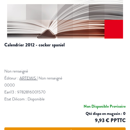
calendrier 2012 - cocker spaniel
Non renseigné
Éditeur :
ARTEMIS
|
Non renseigné
0000
Ean13 : 9782816001570
Etat Dilicom : Disponible
Non Disponible Provisoire
Qté dispo en magasin : 0
9,93 € PPTTC