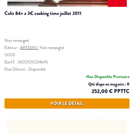
colis 84v a 3€ cooking time juillet 2011
Non renseigné
Éditeur :
ARTEMIS
|
Non renseigné
0000
Ean13 : 3600125024645
Etat Dilicom : Disponible
Non Disponible Provisoire
Qté dispo en magasin : 0
252,00 € PPTTC
VOIR LE DÉTAIL