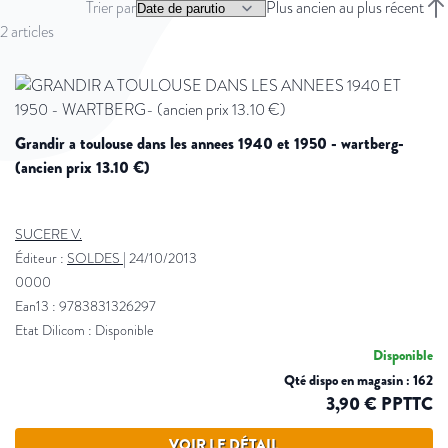
Trier par
Plus ancien au plus récent
Trie
2
articles
grandir a toulouse dans les annees 1940 et 1950 - wartberg-
(ancien prix 13.10 €)
SUCERE V.
Éditeur :
SOLDES
|
24/10/2013
0000
Ean13 : 9783831326297
Etat Dilicom : Disponible
Disponible
Qté dispo en magasin : 162
3,90 € PPTTC
VOIR LE DÉTAIL