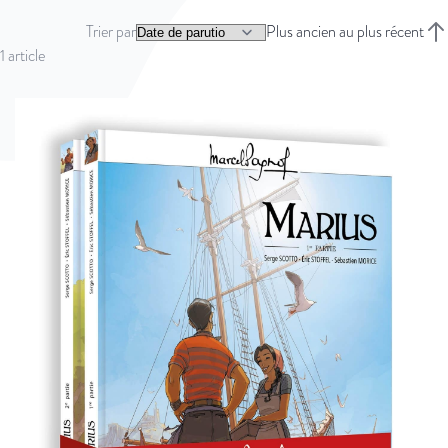
Trier par
Plus ancien au plus récent
Trie
1
article