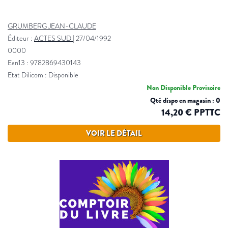
GRUMBERG JEAN-CLAUDE
Éditeur :
ACTES SUD
|
27/04/1992
0000
Ean13 : 9782869430143
Etat Dilicom : Disponible
Non Disponible Provisoire
Qté dispo en magasin : 0
14,20 € PPTTC
VOIR LE DÉTAIL