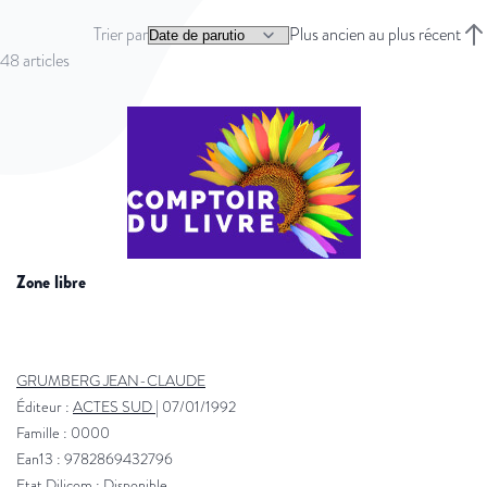
Trier par
Plus ancien au plus récent
Trie
48
articles
zone libre
GRUMBERG JEAN-CLAUDE
Éditeur :
ACTES SUD
|
07/01/1992
Famille : 0000
Ean13 : 9782869432796
Etat Dilicom : Disponible