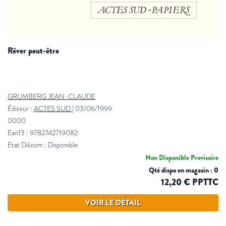
rêver peut-être
GRUMBERG JEAN-CLAUDE
Éditeur :
ACTES SUD
|
03/06/1999
0000
Ean13 : 9782742719082
Etat Dilicom : Disponible
Non Disponible Provisoire
Qté dispo en magasin : 0
12,20 € PPTTC
VOIR LE DÉTAIL