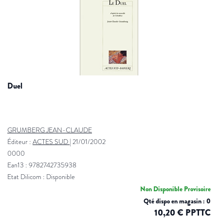
duel
GRUMBERG JEAN-CLAUDE
Éditeur :
ACTES SUD
|
21/01/2002
0000
Ean13 : 9782742735938
Etat Dilicom : Disponible
Non Disponible Provisoire
Qté dispo en magasin : 0
10,20 € PPTTC