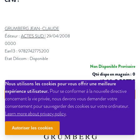
ca va ?
GRUMBERG JEAN-CLAUDE
Éditeur :
ACTES SUD
|
29/04/2008
0000
Ean13 : 9782742775200
Etat Dilicom : Disponible
Non Disponible Provisoire
Qté dispo en magasin : 0
12,20 € PPTTC
Nous utilisons les cookies pour vous offrir une meilleure
expérience utilisateur.
Pour se conformer à la nouvelle directive
VOIR LE DÉTAIL
concernant la vie privée, nous devons vous demander votre
consentement pour sauvegarder des cookies sur votre ordinateur.
Learn more about privacy policy
.
Autoriser les cookies