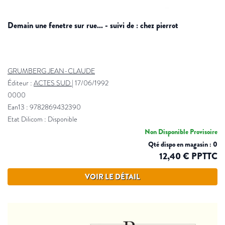
demain une fenetre sur rue... - suivi de : chez pierrot
GRUMBERG JEAN-CLAUDE
Éditeur :
ACTES SUD
|
17/06/1992
0000
Ean13 : 9782869432390
Etat Dilicom : Disponible
Non Disponible Provisoire
Qté dispo en magasin : 0
12,40 € PPTTC
VOIR LE DÉTAIL