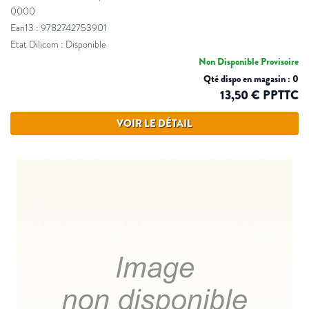
0000
Ean13 : 9782742753901
Etat Dilicom : Disponible
Non Disponible Provisoire
Qté dispo en magasin : 0
13,50 € PPTTC
VOIR LE DÉTAIL