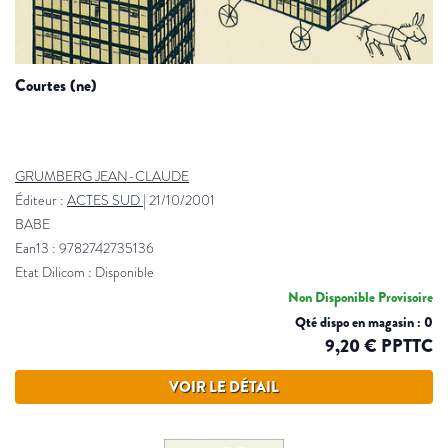
courtes (ne)
GRUMBERG JEAN-CLAUDE
Éditeur :
ACTES SUD
|
21/10/2001
BABE
Ean13 : 9782742735136
Etat Dilicom : Disponible
Non Disponible Provisoire
Qté dispo en magasin : 0
9,20 € PPTTC
VOIR LE DÉTAIL