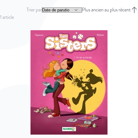
Trier par
Plus ancien au plus récent
Trie
1
article