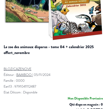
le zoo des animaux disparus - tome 04 + calendrier 2025
offert_novembre
BLOZ/CAZENOVE
Éditeur :
BAMBOO
|
05/11/2024
Famille : 0000
Ean13 : 9791041112487
Etat Dilicom : Disponible
Non Disponible Provisoire
Qté dispo en magasin : 0