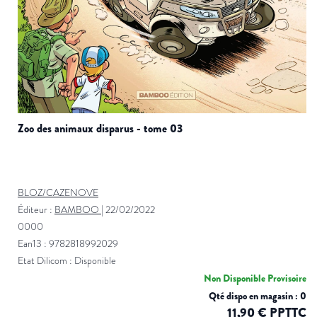
zoo des animaux disparus - tome 03
BLOZ/CAZENOVE
Éditeur :
BAMBOO
|
22/02/2022
0000
Ean13 : 9782818992029
Etat Dilicom : Disponible
Non Disponible Provisoire
Qté dispo en magasin : 0
11,90 € PPTTC