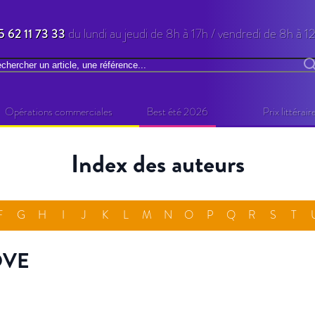
5 62 11 73 33
du lundi au jeudi de 8h à 17h / vendredi de 8h à 1
chercher
R
Opérations commerciales
Best été 2026
Prix littérair
Index des auteurs
F
G
H
I
J
K
L
M
N
O
P
Q
R
S
T
OVE