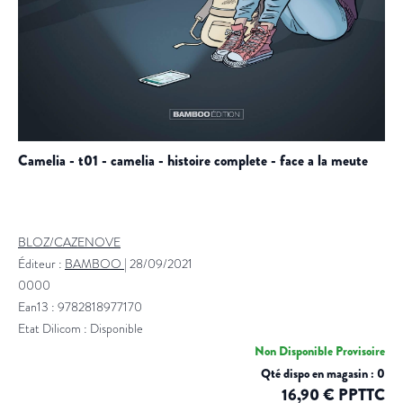
camelia - t01 - camelia - histoire complete - face a la meute
BLOZ/CAZENOVE
Éditeur :
BAMBOO
|
28/09/2021
0000
Ean13 : 9782818977170
Etat Dilicom : Disponible
Non Disponible Provisoire
Qté dispo en magasin : 0
16,90 € PPTTC