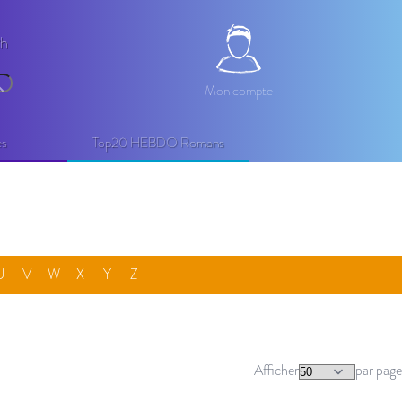
2h
Mon compte
Mon compte
echercher
es
Top20 HEBDO Romans
U
V
W
X
Y
Z
Afficher
par page