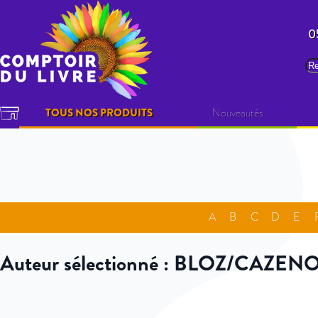
Allez au contenu
0
Re
TOUS NOS PRODUITS
Nouveautés
A
B
C
D
E
Auteur sélectionné : BLOZ/CAZEN