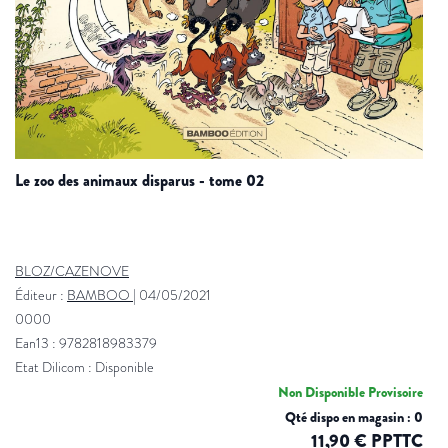
le zoo des animaux disparus - tome 02
BLOZ/CAZENOVE
Éditeur :
BAMBOO
|
04/05/2021
0000
Ean13 : 9782818983379
Etat Dilicom : Disponible
Non Disponible Provisoire
Qté dispo en magasin : 0
11,90 € PPTTC