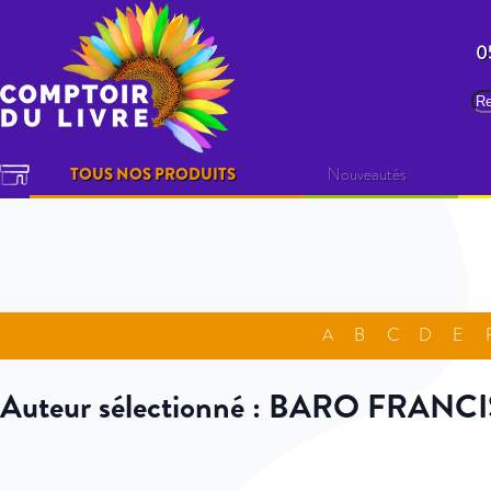
Allez au contenu
0
Re
TOUS NOS PRODUITS
Nouveautés
A
B
C
D
E
Auteur sélectionné : BARO FRANCI