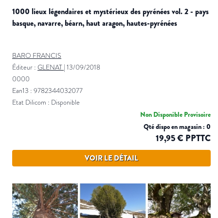
1000 lieux légendaires et mystérieux des pyrénées vol. 2 - pays
basque, navarre, béarn, haut aragon, hautes-pyrénées
BARO FRANCIS
Éditeur :
GLENAT
|
13/09/2018
0000
Ean13 : 9782344032077
Etat Dilicom : Disponible
Non Disponible Provisoire
Qté dispo en magasin : 0
19,95 € PPTTC
VOIR LE DÉTAIL