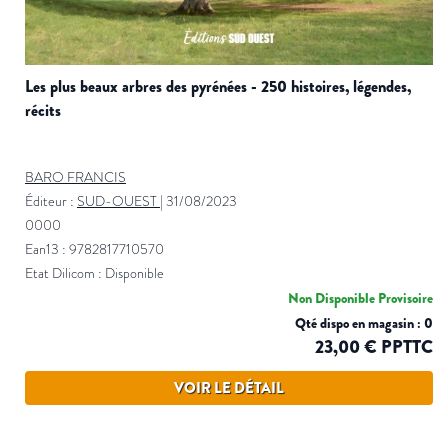
les plus beaux arbres des pyrénées - 250 histoires, légendes,
récits
BARO FRANCIS
Éditeur :
SUD-OUEST
|
31/08/2023
0000
Ean13 : 9782817710570
Etat Dilicom : Disponible
Non Disponible Provisoire
Qté dispo en magasin : 0
23,00 € PPTTC
VOIR LE DÉTAIL