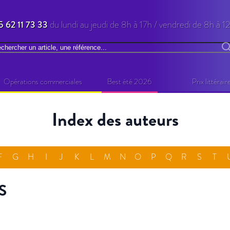
5 62 11 73 33
du lundi au jeudi de 8h à 17h / vendredi de 8h à 1
chercher
R
Opérations commerciales
Best été 2026
Prix littérair
Index des auteurs
F
G
H
I
J
K
L
M
N
O
P
Q
R
S
T
S