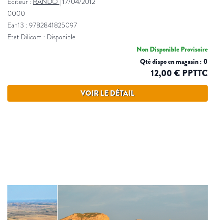
Éditeur :
RANDO
|
17/04/2012
0000
Ean13 : 9782841825097
Etat Dilicom : Disponible
Non Disponible Provisoire
Qté dispo en magasin : 0
12,00 € PPTTC
VOIR LE DÉTAIL