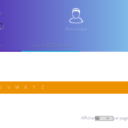
2h
Mon compte
Mon compte
echercher
es
Top20 HEBDO Romans
U
V
W
X
Y
Z
Afficher
par page