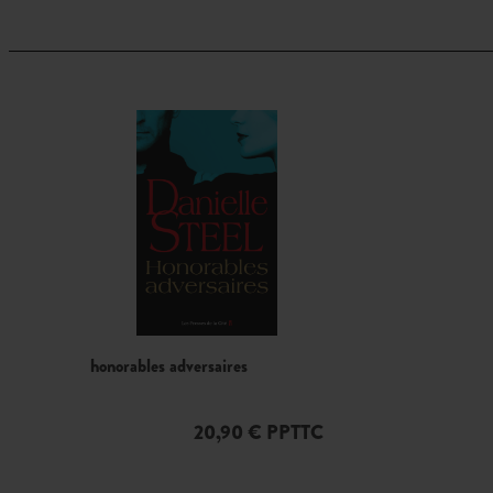
honorables adversaires
20,90 € PPTTC